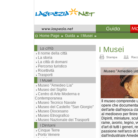
Home Page
Guida
I Musei
I Musei
Il nome della città
La storia
Stampa
Racc
La città di domani
Percorso turistico
Ricettività
Trasporti
Museo "Amedeo Lia"
Museo del Sigillo
Centro di Arte Moderna e
Contemporanea
Il museo comprende u
Museo Tecnico Navale
opere che documentano
Museo del Castello "San Giorgio"
dell'arte dall'epoca cl
Museo Diocesano
al medioevo per finire
Museo Etnografico
Dipinti, miniature, scu
Museo Nazionale dei Trasporti
rame, avorio, legno, ve
d'art di tutti i generi, 
Cinque Terre
passione nell'arco di
Porto Venere
dall'industriale Amed