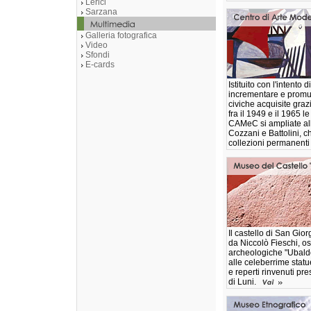
Lerici
Sarzana
Galleria fotografica
Video
Sfondi
E-cards
Istituito con l'intento 
incrementare e promuo
civiche acquisite graz
fra il 1949 e il 1965 l
CAMeC si ampliate all
Cozzani e Battolini, c
collezioni permanent
Il castello di San Gior
da Niccolò Fieschi, os
archeologiche "Ubald
alle celeberrime statu
e reperti rinvenuti pre
di Luni.