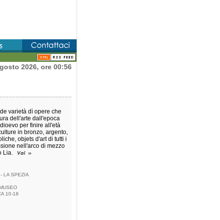
gosto 2026, ore 00:56
e varietà dì opere che
ura dell'arte dall'epoca
dioevo per finire all'età
culture in bronzo, argento,
iche, objets d'art di tutti i
ssione nell'arco di mezzo
o Lia.
 - LA SPEZIA
 MUSEO
A 10-18