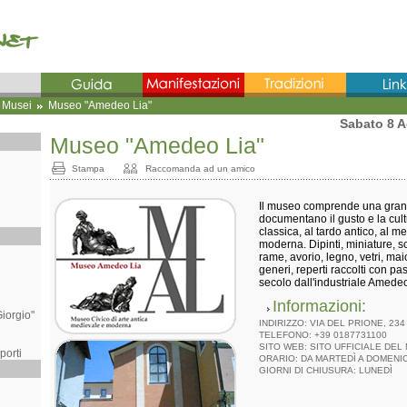
I Musei
Museo "Amedeo Lia"
Sabato 8 A
Museo "Amedeo Lia"
Stampa
Raccomanda ad un amico
Il museo comprende una grand
documentano il gusto e la cult
classica, al tardo antico, al me
moderna. Dipinti, miniature, s
rame, avorio, legno, vetri, maiol
generi, reperti raccolti con pa
secolo dall'industriale Amede
Informazioni:
iorgio"
INDIRIZZO: VIA DEL PRIONE, 234
TELEFONO: +39 0187731100
SITO WEB:
SITO UFFICIALE DEL
porti
ORARIO: DA MARTEDÌ A DOMENIC
GIORNI DI CHIUSURA: LUNEDÌ