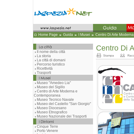
Home Page
Guida
I Musei
Centro Di Arte Modern
Centro Di 
Il nome della città
La storia
Stampa
Racc
La città di domani
Percorso turistico
Ricettività
Trasporti
Museo "Amedeo Lia"
Museo del Sigillo
Centro di Arte Moderna e
Contemporanea
Museo Tecnico Navale
Museo del Castello "San Giorgio"
Museo Diocesano
Museo Etnografico
Museo Nazionale dei Trasporti
Cinque Terre
Porto Venere