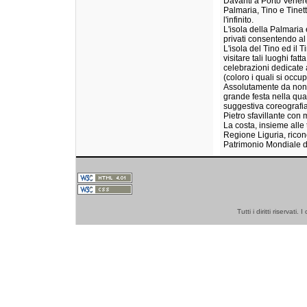
Davanti a Porto Venere
Palmaria, Tino e Tinett
l'infinito.
L'isola della Palmaria
privati consentendo al 
L'isola del Tino ed il 
visitare tali luoghi fa
celebrazioni dedicate a
(coloro i quali si occu
Assolutamente da non p
grande festa nella qual
suggestiva coreografia
Pietro sfavillante con m
La costa, insieme alle 
Regione Liguria, rico
Patrimonio Mondiale d
Tutti i diritti riserva