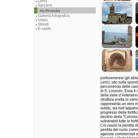
Lerici
Sarzana
Galleria fotografica
Video
Sfondi
E-cards
portoveneresi (gli abit
Lerici, sito sulla spon
percorrendo delle cara
di S. Lorenzo. Essa è i
della valle d’Antelamo
struttura eretta in vari
rappresenta un vero mo
subito, sia nell’appare
progresso delle fortifi
declino della "Colonia 
vulnerabili tutte le fo
Ciò causò la perdita di
perdita del ruolo comme
agenzie commerciali ed 