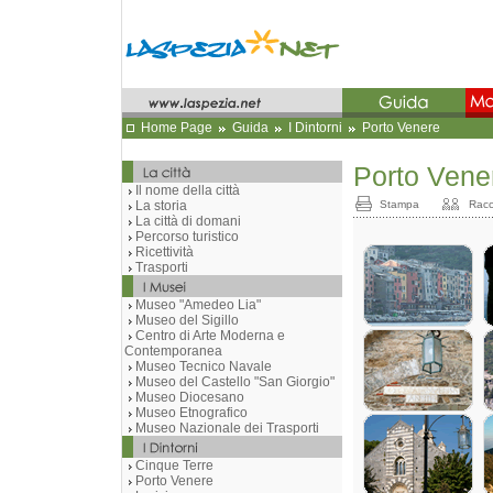
Home Page
Guida
I Dintorni
Porto Venere
Porto Vene
Il nome della città
La storia
Stampa
Racc
La città di domani
Percorso turistico
Ricettività
Trasporti
Museo "Amedeo Lia"
Museo del Sigillo
Centro di Arte Moderna e
Contemporanea
Museo Tecnico Navale
Museo del Castello "San Giorgio"
Museo Diocesano
Museo Etnografico
Museo Nazionale dei Trasporti
Cinque Terre
Porto Venere