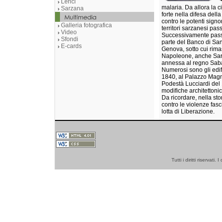
Lerici
malaria. Da allora la c
Sarzana
forte nella difesa del
contro le potenti signo
Galleria fotografica
territori sarzanesi pas
Video
Successivamente passar
Sfondi
parte del Banco di San
E-cards
Genova, sotto cui rimas
Napoleone, anche Sarz
annessa al regno Sab
Numerosi sono gli edifi
1840, al Palazzo Magni
Podestà Lucciardi del
modifiche architettonic
Da ricordare, nella sto
contro le violenze fas
lotta di Liberazione.
Tutti i diritti riserva