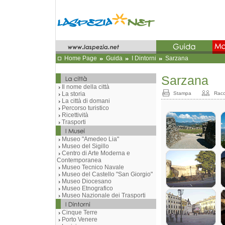
Home Page
Guida
I Dintorni
Sarzana
Sarzana
Il nome della città
La storia
Stampa
Racc
La città di domani
Percorso turistico
Ricettività
Trasporti
Museo "Amedeo Lia"
Museo del Sigillo
Centro di Arte Moderna e
Contemporanea
Museo Tecnico Navale
Museo del Castello "San Giorgio"
Museo Diocesano
Museo Etnografico
Museo Nazionale dei Trasporti
Cinque Terre
Porto Venere