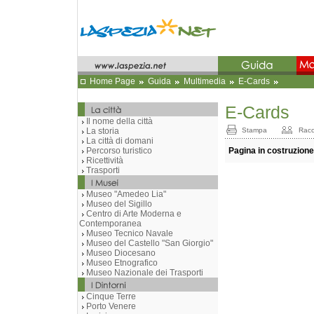
Home Page
Guida
Multimedia
E-Cards
E-Cards
Il nome della città
La storia
Stampa
Racc
La città di domani
Percorso turistico
Pagina in costruzione
Ricettività
Trasporti
Museo "Amedeo Lia"
Museo del Sigillo
Centro di Arte Moderna e
Contemporanea
Museo Tecnico Navale
Museo del Castello "San Giorgio"
Museo Diocesano
Museo Etnografico
Museo Nazionale dei Trasporti
Cinque Terre
Porto Venere